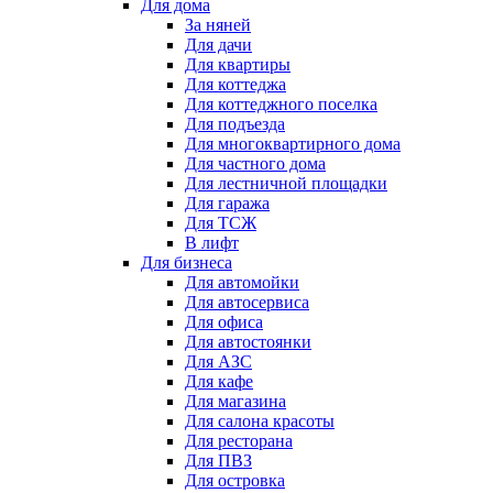
Для дома
За няней
Для дачи
Для квартиры
Для коттеджа
Для коттеджного поселка
Для подъезда
Для многоквартирного дома
Для частного дома
Для лестничной площадки
Для гаража
Для ТСЖ
В лифт
Для бизнеса
Для автомойки
Для автосервиса
Для офиса
Для автостоянки
Для АЗС
Для кафе
Для магазина
Для салона красоты
Для ресторана
Для ПВЗ
Для островка